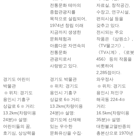
전통문화 테마의
자료실, 창작공간,
종합관광지를
수장고, 연구시설,
목적으로 설립되어,
편의시설 등을
1974년 창립 이래
갖추고 있다.
지금까지 생생한
전시되는 주요
문화체험과
작품은 《삼원소》,
아름다운 자연속의
《TV물고기》,
전통문화
《TV시계》, 《로봇
관광지로서
456》 등의 작품을
사랑받고 있다.
비롯하여
2,285점이다.
경기도 어린이
경기도 박물관
와우정사
박물관
⊙ 위치: 경기도
⊙ 위치: 경기도
⊙ 위치: 경기도
용인시 기흥구
용인시 처인구
용인시 기흥구
상갈로 6⊙ 거리:
해곡동 224-4⊙
상갈로 6 ⊙ 거리:
13.2km(차량이용
거리:
13.2km(차량이용
24분)⊙ 설명:
16.5km(차량이용
24분)⊙ 설명:
경기도에 산재해
35분)⊙ 설명:
어린이들의 꿈,
있는 우수한
대한불교열반종의
호기심, 상상력을
문화유산을 수집·
총본산으로 1970년