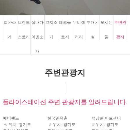
회사소
브랜드
실내다
코치소
테크놀
무비갤
부대시
오시는
주변관
개
스토리
이빙소
개
로지
러리
설
길
광지
개
주변관광지
플라이스테이션 주변 관광지를 알려드립니다.
에버랜드
한국민속촌
백남준 아트센터
⊙ 위치: 경기도
⊙ 위치: 경기도
⊙ 위치: 경기도