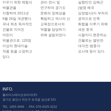
키우기 위한 체험식
관리·전시 및
실향민인 김해근
박물관을
연구하여 경기도
(법명 해곡
지향하며 2011년
문화의 정체성을
삼장법사)이 부처의
9월 26일 개관했다.
확립하고 역사의 산
공덕으로 민족
국내 최초 독자적인
교육장으로서의
화합을 이루기 위해
건물로 지어진
역할을 담당하기
세운 호국
어린이
위해 설립되었다.
사찰이다.현존하는
박물관으로, 120점
건물로는 열반전·
이상의 현대미술
대각전·범종각·
작품 등을 소장하고
요사채 등이 있다.
있다.
INFO.
플라이스테이션코리아(주)
경기도 용인시 처인구 포곡읍 성산로 521
TEL. 1855-3946
FAX. 070-4325-3222