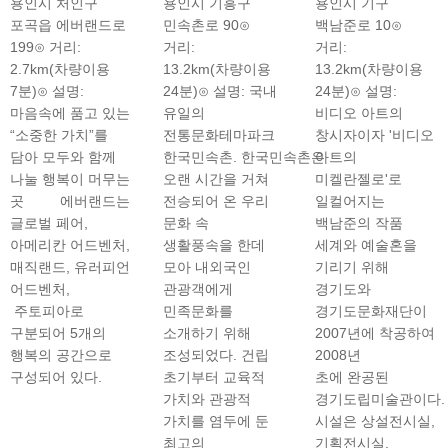
용인시 처인구
용인시 기흥구
용인시 기구
포곡읍 에버랜드로
민속촌로 90⊙
백남준로 10⊙
199⊙ 거리:
거리:
거리:
2.7km(차량이용
13.2km(차량이용
13.2km(차량이용
7분)⊙ 설명:
24분)⊙ 설명: 국내
24분)⊙ 설명:
마음속에 품고 있는
유일의
비디오 아트의
“소중한 가치”를
전통문화테마파크
창시자이자 '비디오
담아 모두와 함께
한국민속촌. 한국민속촌은
아트의
나눌 행복이 머무는
오랜 시간을 거쳐
미켈란젤로'로
곳 에버랜드는
전승되어 온 우리
일컬어지는
글로벌 페어,
문화 속
백남준의 작품
아메리칸 어드벤처,
생활풍속을 한데
세계와 예술혼을
매직랜드, 유러피언
모아 내외국인
기리기 위해
어드벤처,
관광객에게
경기도와
주토피아로
민족문화를
경기도문화재단이
구분되어 5개의
소개하기 위해
2007년에 착공하여
행복의 공간으로
조성되었다. 건립
2008년
구성되어 있다.
초기부터 교육적
초에 완공된
가치와 관광적
경기도립미술관이다.
가치를 염두에 둔
시설은 상설전시실,
최고의
기획전시실,