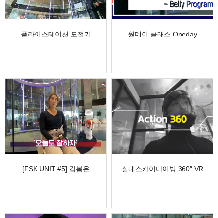
플라이스테이션 도전기
원데이 클래스 Oneday
낙하산 플라잉, FSK
Program,Class L…
CHALL…
[FSK UNIT #5] 김봄은
실내스카이다이빙 360″ VR
코치님
영상