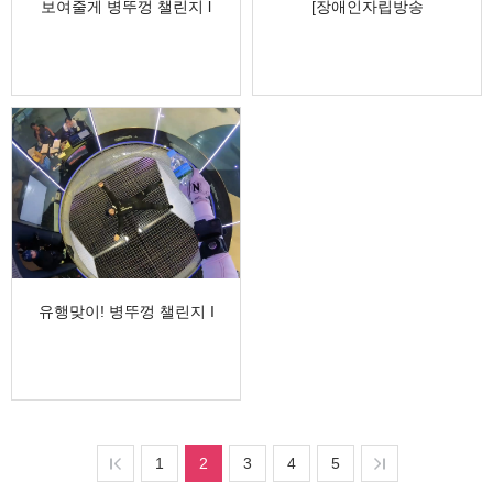
보여줄게 병뚜껑 챌린지 l
[장애인자립방송
플라이스테이션
상상메이커]
장애인자립방송-
상상심부름센…
유행맞이! 병뚜껑 챌린지 I
플라이스테이션
1
2
3
4
5