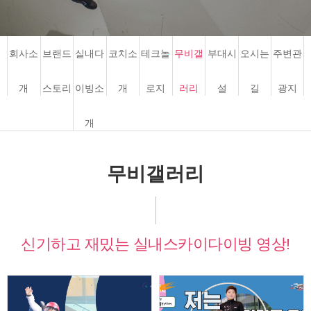
회사소
브랜드
실내다
코치소
테크놀
무비갤
부대시
오시는
주변관
개
스토리
이빙소
개
로지
러리
설
길
광지
개
무비갤러리
신기하고 재밌는
실내스카이다이빙 영상!