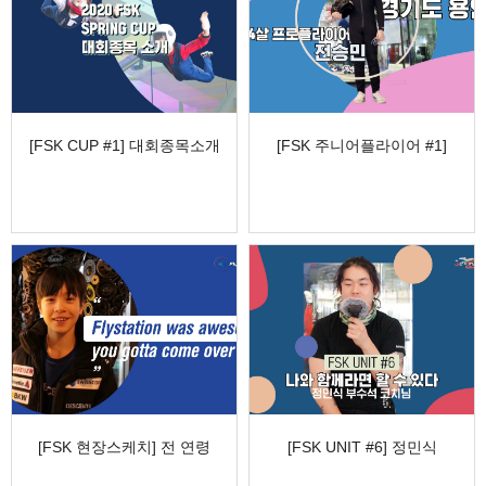
[FSK CUP #1] 대회종목소개
[FSK 주니어플라이어 #1]
, Introduc…
욕심많은 남자, 전승민 …
[FSK 현장스케치] 전 연령
[FSK UNIT #6] 정민식
핫한 키즈모델 로건&빈센…
부수석 코치님 인터뷰,…