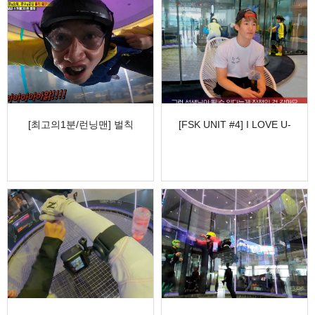
[최고의1분/런닝맨] 벌칙
[FSK UNIT #4] I LOVE U-
스카이다이빙 하나로 외계인
스포츠
…