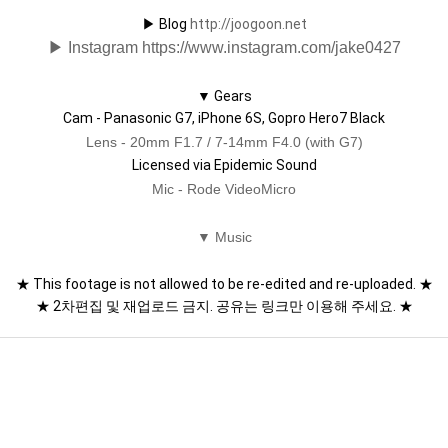
▶︎ Blog 
http://joogoon.net
▶︎ Instagram
https://www.instagram.com/jake0427
▼ Gears
Cam - Panasonic G7, iPhone 6S, Gopro Hero7 Black
Lens - 20mm F1.7 / 7-14mm F4.0 (with G7)
Licensed via Epidemic Sound
Mic - Rode VideoMicro
▼ Music
★ This footage is not allowed to be re-edited and re-uploaded. ★
★ 2차편집 및 재업로드 금지. 공유는 링크만 이용해 주세요. ★