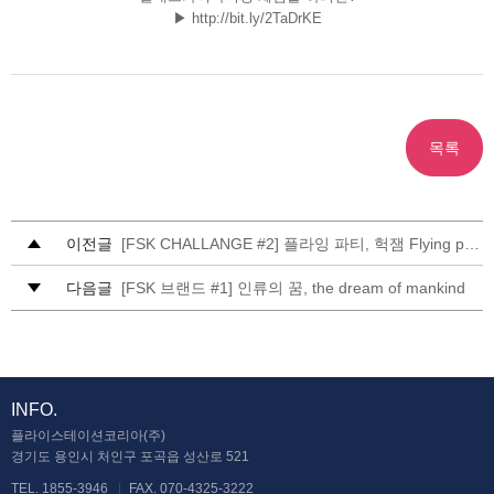
▶
http://bit.ly/2TaDrKE
목록
이전글
[FSK CHALLANGE #2] 플라잉 파티, 헉잼 Flying party, huck-jam
다음글
[FSK 브랜드 #1] 인류의 꿈, the dream of mankind
INFO.
플라이스테이션코리아(주)
경기도 용인시 처인구 포곡읍 성산로 521
TEL. 1855-3946
FAX. 070-4325-3222