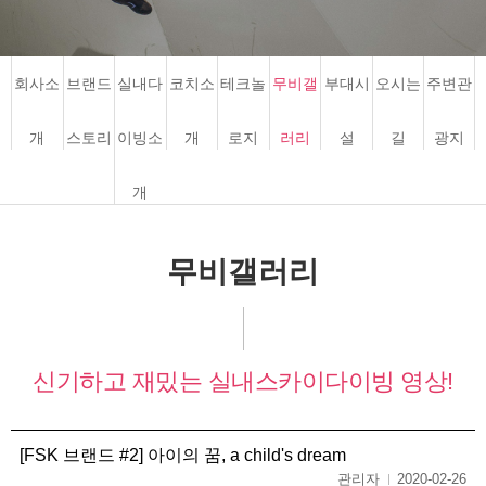
회사소
브랜드
실내다
코치소
테크놀
무비갤
부대시
오시는
주변관
개
스토리
이빙소
개
로지
러리
설
길
광지
개
무비갤러리
신기하고 재밌는
실내스카이다이빙 영상!
[FSK 브랜드 #2] 아이의 꿈, a child's dream
관리자
2020-02-26