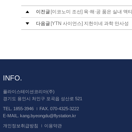
이전글
[이코노미 조선] 육·해·공 품은 실내 액
다음글
[YTN 사이언스] 지헌이네 과학 만사성
INFO.
플라이스테이션코리아(주)
경기도 용인시 처인구 포곡읍 성산로 521
TEL. 1855-3946
FAX. 070-4325-3222
E-MAIL. kang.byeongdu@flystation.kr
개인정보취급방침
이용약관